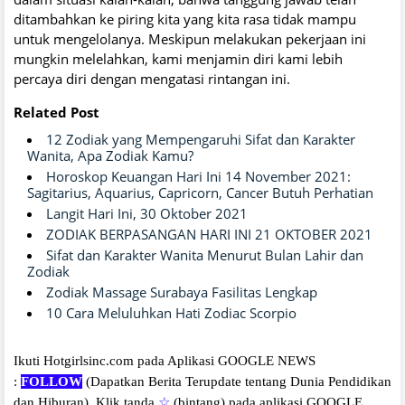
ditambahkan ke piring kita yang kita rasa tidak mampu
untuk mengelolanya. Meskipun melakukan pekerjaan ini
mungkin melelahkan, kami menjamin diri kami lebih
percaya diri dengan mengatasi rintangan ini.
Related Post
12 Zodiak yang Mempengaruhi Sifat dan Karakter
Wanita, Apa Zodiak Kamu?
Horoskop Keuangan Hari Ini 14 November 2021:
Sagitarius, Aquarius, Capricorn, Cancer Butuh Perhatian
Langit Hari Ini, 30 Oktober 2021
ZODIAK BERPASANGAN HARI INI 21 OKTOBER 2021
Sifat dan Karakter Wanita Menurut Bulan Lahir dan
Zodiak
Zodiak Massage Surabaya Fasilitas Lengkap
10 Cara Meluluhkan Hati Zodiac Scorpio
Ikuti Hotgirlsinc.com pada Aplikasi GOOGLE NEWS
:
FOLLOW
(Dapatkan Berita Terupdate tentang Dunia Pendidikan
dan Hiburan).
Klik tanda
☆
(bintang) pada aplikasi GOOGLE