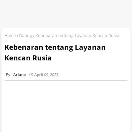
Home
Dating
Kebenaran tentang Layanan Kencan Rusia
Kebenaran tentang Layanan
Kencan Rusia
Ariane
April 09, 2023