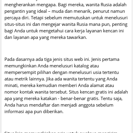
mengherankan mengapa. Bagi mereka, wanita Rusia adalah
pengantin yang ideal – muda dan menarik, penurut namun
percaya diri. Tetapi sebelum memutuskan untuk menelusuri
situs-situs ini dan mengejar wanita Rusia mana pun, penting
bagi Anda untuk mengetahui cara kerja layanan kencan ini
dan layanan apa yang mereka tawarkan.
Pada dasarnya ada tiga jenis situs web ini. Jenis pertama
memungkinkan Anda menelusuri katalog atau
mempersempit pilihan dengan menelusuri usia tertentu
atau metrik lainnya. Jika ada wanita tertentu yang Anda
minati, mereka kemudian memberi Anda alamat atau
nomor kontak wanita tersebut. Situs kencan gratis ini adalah
apa yang mereka katakan - benar-benar gratis. Tentu saja,
Anda harus mendaftar dan menjadi anggota sebelum
informasi apa pun diberikan.