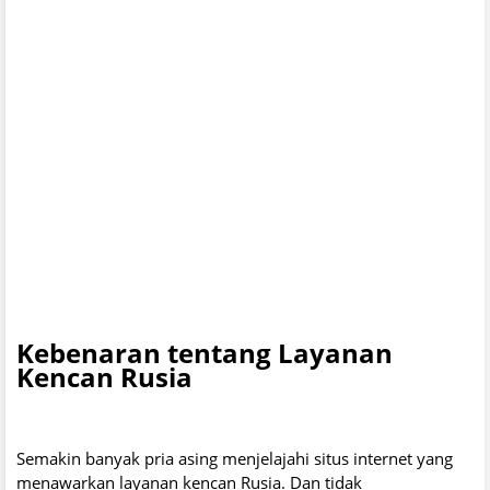
Kebenaran tentang Layanan
Kencan Rusia
Semakin banyak pria asing menjelajahi situs internet yang
menawarkan layanan kencan Rusia. Dan tidak