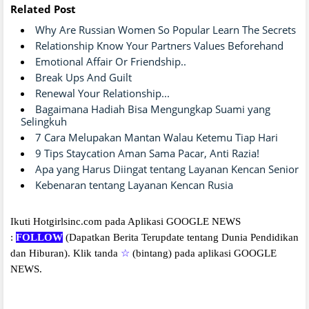
Related Post
Why Are Russian Women So Popular Learn The Secrets
Relationship Know Your Partners Values Beforehand
Emotional Affair Or Friendship..
Break Ups And Guilt
Renewal Your Relationship...
Bagaimana Hadiah Bisa Mengungkap Suami yang
Selingkuh
7 Cara Melupakan Mantan Walau Ketemu Tiap Hari
9 Tips Staycation Aman Sama Pacar, Anti Razia!
Apa yang Harus Diingat tentang Layanan Kencan Senior
Kebenaran tentang Layanan Kencan Rusia
Ikuti Hotgirlsinc.com pada Aplikasi GOOGLE NEWS
:
FOLLOW
(Dapatkan Berita Terupdate tentang Dunia Pendidikan
dan Hiburan).
Klik tanda
☆
(bintang) pada aplikasi GOOGLE
NEWS.