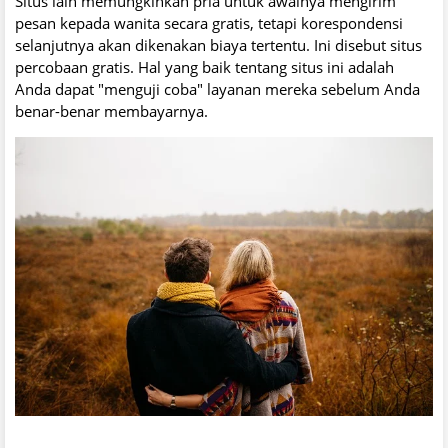
Situs lain memungkinkan pria untuk awalnya mengirim
pesan kepada wanita secara gratis, tetapi korespondensi
selanjutnya akan dikenakan biaya tertentu. Ini disebut situs
percobaan gratis. Hal yang baik tentang situs ini adalah
Anda dapat "menguji coba" layanan mereka sebelum Anda
benar-benar membayarnya.