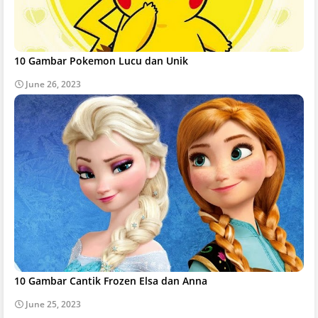
10 Gambar Pokemon Lucu dan Unik
June 26, 2023
10 Gambar Cantik Frozen Elsa dan Anna
June 25, 2023