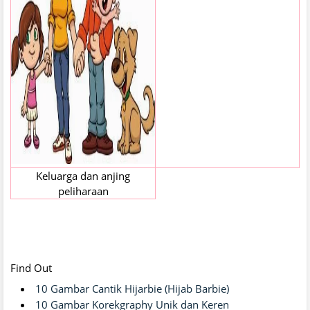
Keluarga dan anjing
peliharaan
Find Out
10 Gambar Cantik Hijarbie (Hijab Barbie)
10 Gambar Korekgraphy Unik dan Keren