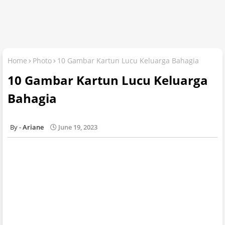
Home
Photo
10 Gambar Kartun Lucu Keluarga Bahagia
10 Gambar Kartun Lucu Keluarga
Bahagia
Ariane
June 19, 2023