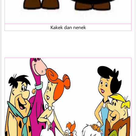
Kakek dan nenek