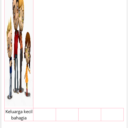
Keluarga kecil
bahagia