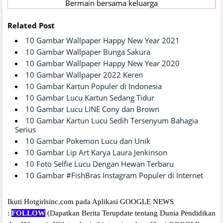
Bermain bersama keluarga
Related Post
10 Gambar Wallpaper Happy New Year 2021
10 Gambar Wallpaper Bunga Sakura
10 Gambar Wallpaper Happy New Year 2020
10 Gambar Wallpaper 2022 Keren
10 Gambar Kartun Populer di Indonesia
10 Gambar Lucu Kartun Sedang Tidur
10 Gambar Lucu LINE Cony dan Brown
10 Gambar Kartun Lucu Sedih Tersenyum Bahagia
Serius
10 Gambar Pokemon Lucu dan Unik
10 Gambar Lip Art Karya Laura Jenkinson
10 Foto Selfie Lucu Dengan Hewan Terbaru
10 Gambar #FishBras Instagram Populer di Internet
Ikuti Hotgirlsinc.com pada Aplikasi GOOGLE NEWS
:
FOLLOW
(Dapatkan Berita Terupdate tentang Dunia Pendidikan