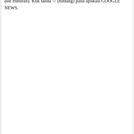
dan Hiburan).
Klik tanda
☆
(bintang) pada aplikasi GOOGLE
NEWS.