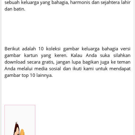
sebuah keluarga yang bahagia, harmonis dan sejahtera lahir
dan batin.
Berikut adalah 10 koleksi gambar keluarga bahagia versi
gambar kartun yang keren. Kalau Anda suka silahkan
download secara gratis, jangan lupa bagikan juga ke teman
Anda melalui media sosial dan ikuti kami untuk mendapat
gambar top 10 lainnya.