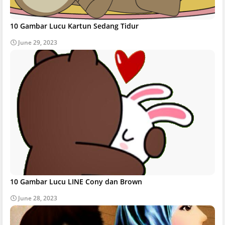
10 Gambar Lucu Kartun Sedang Tidur
June 29, 2023
10 Gambar Lucu LINE Cony dan Brown
June 28, 2023