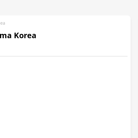
rea
ama Korea